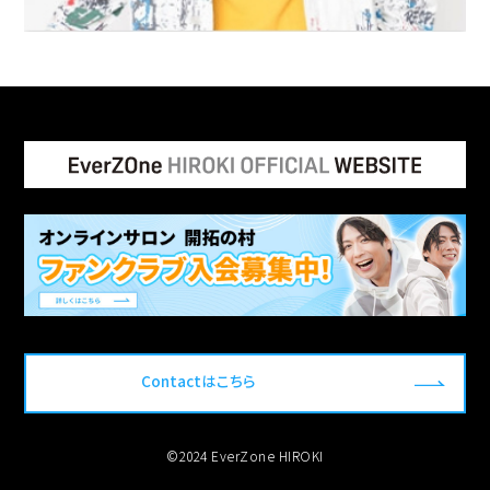
Contactはこちら
©2024 EverZone HIROKI