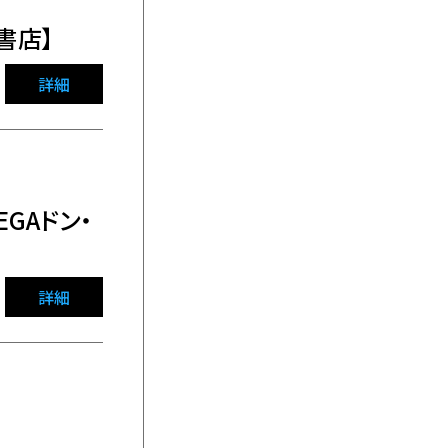
書店】
詳細
GAドン・
詳細