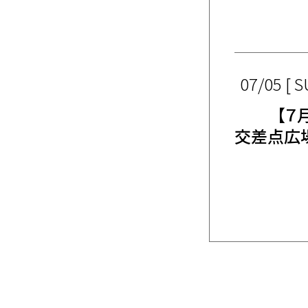
07/05 [ S
【７
交差点広