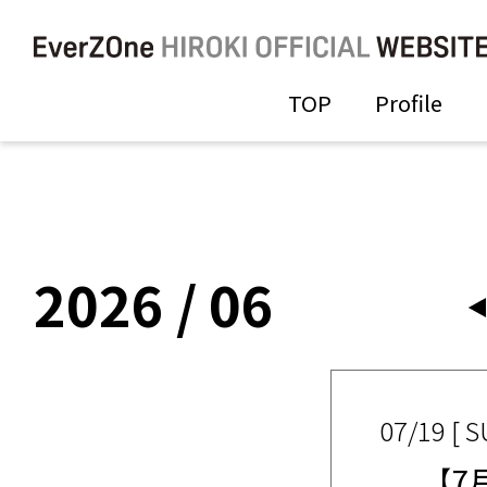
TOP
Profile
2026 / 06
07/19 [ S
【７