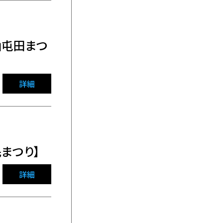
山屯田まつ
詳細
民まつり】
詳細