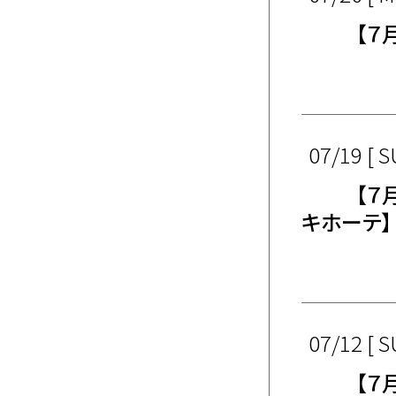
【７
07/19 [ S
【７
キホーテ】
07/12 [ S
【７