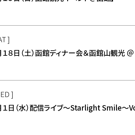
AT ]
月１８日（土）函館ディナー会＆函館山観光 ＠
WED ]
１日（水）配信ライブ〜Starlight Smile〜Vo