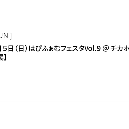
UN ]
月５日（日）はぴふぁむフェスタVol.9 ＠ チカ
場】