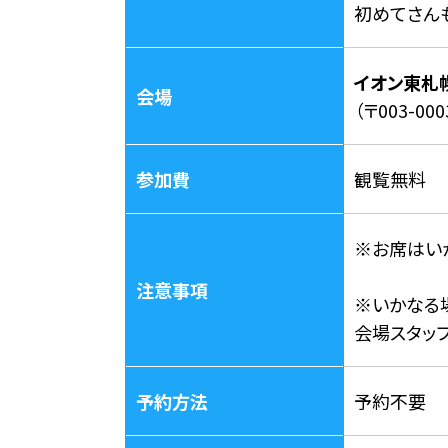
初めてさん
イオン東札
会場
（〒003-0
参加費
観覧無料
※お席はい
注意事項
※いかなる
会場スタッ
予約方法
予約不要