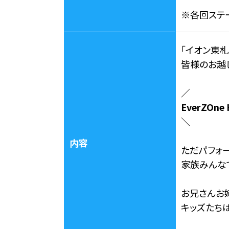
※各回ステ
「イオン東
皆様のお越
／
EverZOn
＼
内容
ただパフォ
家族みんな
お兄さんお
キッズたちは