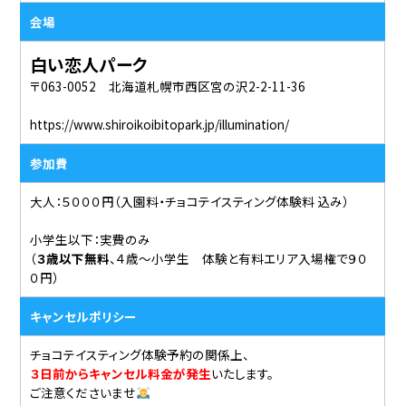
会場
白い恋人パーク
〒063-0052 北海道札幌市⻄区宮の沢2-2-11-36
https://www.shiroikoibitopark.jp/illumination/
参加費
大人：５０００円（入園料・チョコテイスティング体験料 込み）
小学生以下：実費のみ
（
３歳以下無料
、４歳〜小学生 体験と有料エリア入場権で９０
０円）
キャンセルポリシー
チョコテイスティング体験予約の関係上、
３日前からキャンセル料金が発生
いたします。
ご注意くださいませ