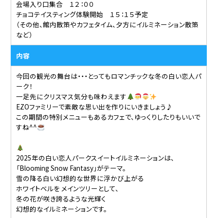
会場入り口集合 １２：００
チョコテイスティング体験開始 １５：１５予定
（その他、館内散策やカフェタイム、夕方にイルミネーション散策
など）
内容
今回の観光の舞台は・・・とってもロマンチックな冬の白い恋人パ
ーク！
一足先にクリスマス気分も味わえます
EZOファミリーで素敵な思い出を作りにいきましょう♪
この期間の特別メニューもあるカフェで、ゆっくりしたりもいいで
すね^^
2025年の白い恋人パークスイートイルミネーションは、
「Blooming Snow Fantasy」がテーマ。
雪の降る白い幻想的な世界に浮かび上がる
ホワイトベルを メインツリーとして、
冬の花が咲き誇るような光輝く
幻想的なイルミネーションです。