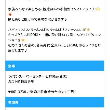
家族みんなで楽しめる、観覧無料の参加型インストアライブ！
歌と踊りと掛け声で会場を沸かせます♪
パパママおじいちゃんおばあちゃんはリフレッシュに
キッズたちはHIROKIと一緒に飛び跳ねて、思いっきり Let’s エン
ジョイ
初めてさんも含め、老若男女 全員いっしょに楽しめるライブをお
届けします♪
会場
【イオンスーパーセンター 石狩緑苑台店】
ガスト前特設会場
〒061-3230 北海道石狩市緑苑台中央１丁目２
参加費