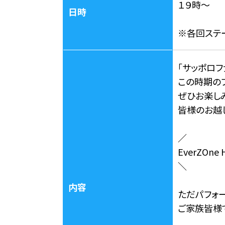
１９時〜
日時
※各回ステ
「サッポロ
この時期の
ぜひお楽し
皆様のお越
／
EverZOn
＼
内容
ただパフォ
ご家族皆様