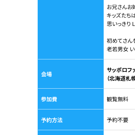
お兄さんお
キッズたちは
思いっきり L
初めてさん
老若男女 
サッポロフ
会場
（北海道札
参加費
観覧無料
予約方法
予約不要